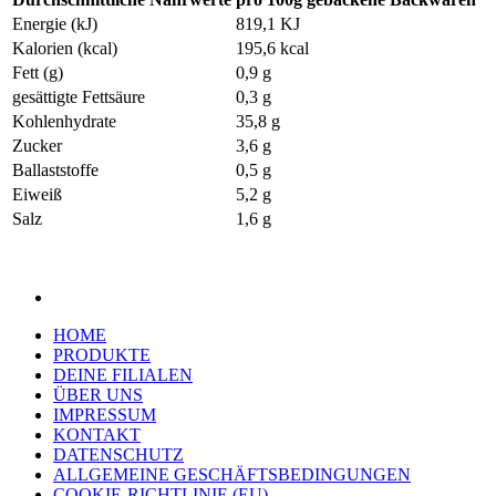
Energie (kJ)
819,1 KJ
Kalorien (kcal)
195,6 kcal
Fett (g)
0,9 g
gesättigte Fettsäure
0,3 g
Kohlenhydrate
35,8 g
Zucker
3,6 g
Ballaststoffe
0,5 g
Eiweiß
5,2 g
Salz
1,6 g
HOME
PRODUKTE
DEINE FILIALEN
ÜBER UNS
IMPRESSUM
KONTAKT
DATENSCHUTZ
ALLGEMEINE GESCHÄFTSBEDINGUNGEN
COOKIE-RICHTLINIE (EU)