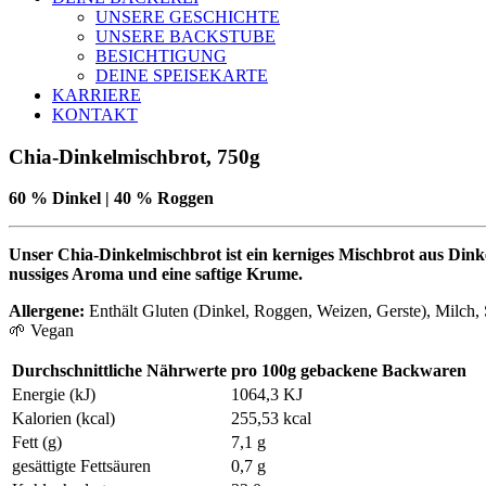
UNSERE GESCHICHTE
UNSERE BACKSTUBE
BESICHTIGUNG
DEINE SPEISEKARTE
KARRIERE
KONTAKT
Chia-Dinkelmischbrot, 750g
60 % Dinkel | 40 % Roggen
Unser Chia-Dinkelmischbrot ist ein kerniges Mischbrot aus Di
nussiges Aroma und eine saftige Krume.
Allergene:
Enthält Gluten (Dinkel, Roggen, Weizen, Gerste), Milch
🌱 Vegan
Durchschnittliche Nährwerte
pro 100g gebackene Backwaren
Energie (kJ)
1064,3 KJ
Kalorien (kcal)
255,53 kcal
Fett (g)
7,1 g
gesättigte Fettsäuren
0,7 g