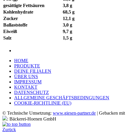
gesättigte Fettsäuren
3,8 g
Kohlenhydrate
68,5 g
Zucker
12,1 g
Ballaststoffe
3,0 g
Eiweiß
9,7 g
Salz
1,5 g
HOME
PRODUKTE
DEINE FILIALEN
ÜBER UNS
IMPRESSUM
KONTAKT
DATENSCHUTZ
ALLGEMEINE GESCHÄFTSBEDINGUNGEN
COOKIE-RICHTLINIE (EU)
© Technische Umsetzung:
www.giesen-partner.de
| Gebacken mit
: Bäckerei-Hoenen GmbH
Zurück