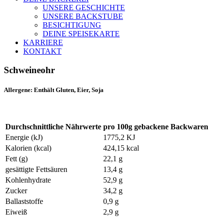
UNSERE GESCHICHTE
UNSERE BACKSTUBE
BESICHTIGUNG
DEINE SPEISEKARTE
KARRIERE
KONTAKT
Schweineohr
Allergene: Enthält Gluten, Eier, Soja
Durchschnittliche Nährwerte
pro 100g gebackene Backwaren
Energie (kJ)
1775,2 KJ
Kalorien (kcal)
424,15 kcal
Fett (g)
22,1 g
gesättigte Fettsäuren
13,4 g
Kohlenhydrate
52,9 g
Zucker
34,2 g
Ballaststoffe
0,9 g
Eiweiß
2,9 g