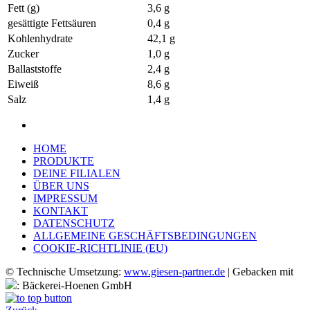
Fett (g)
3,6 g
gesättigte Fettsäuren
0,4 g
Kohlenhydrate
42,1 g
Zucker
1,0 g
Ballaststoffe
2,4 g
Eiweiß
8,6 g
Salz
1,4 g
HOME
PRODUKTE
DEINE FILIALEN
ÜBER UNS
IMPRESSUM
KONTAKT
DATENSCHUTZ
ALLGEMEINE GESCHÄFTSBEDINGUNGEN
COOKIE-RICHTLINIE (EU)
© Technische Umsetzung:
www.giesen-partner.de
| Gebacken mit
: Bäckerei-Hoenen GmbH