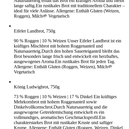
Natursauerteig erhält das Brot ein kräftiges Aroma und bleibt
lange saftig.Ein rustikales Brot mit traditionellem Charakter –
ideal für viele Anlässe. Allergene: Enthält Gluten (Weizen,
Roggen), Milch🌱 Vegetarisch
Eifeler Landbrot, 750g
90 % Roggen | 10 % Weizen Unser Eifeler Landbrot ist ein
kräftiges Mischbrot mit hohem Roggenanteil und
Natursauerteig.Durch den hohen Sauerteiganteil bleibt das
Brot besonders lange frisch und entwickelt ein herzhaftes,
ausgewogenes Aroma.Ein rustikales Brot für jeden Tag.
Allergene: Enthält Gluten (Roggen, Weizen), Milch🌱
Vegetarisch
König Ludwigbrot, 750g
73 % Roggen | 10 % Weizen | 17 % Dinkel Ein kräftiges
Mehrkornbrot mit hohem Roggenanteil sowie
Dinkelvollkornschrot.Durch Natursauerteig und die
ausgewogene Getreidemischung entwickelt es ein
vollmundiges, aromatisches Geschmacksprofil.Ein
charakterstarkes Brot mit rustikaler Kruste und saftiger
Krume. Allergene: Enthält Gluten (Roggen, Weizen, Dinkel,