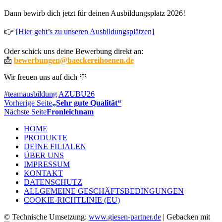
Dann bewirb dich jetzt für deinen Ausbildungsplatz 2026!
👉
[Hier geht’s zu unseren Ausbildungsplätzen]
Oder schick uns deine Bewerbung direkt an:
📩
bewerbungen@baeckereihoenen.de
Wir freuen uns auf dich 🧡
#teamausbildung
AZUBU26
Vorherige Seite
„Sehr gute Qualität“
Nächste Seite
Fronleichnam
HOME
PRODUKTE
DEINE FILIALEN
ÜBER UNS
IMPRESSUM
KONTAKT
DATENSCHUTZ
ALLGEMEINE GESCHÄFTSBEDINGUNGEN
COOKIE-RICHTLINIE (EU)
© Technische Umsetzung:
www.giesen-partner.de
| Gebacken mit